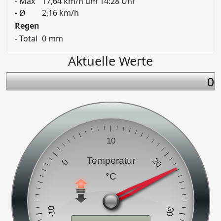
- Max
17,64 km/h um 14:28 Uhr
- Ø
2,16 km/h
Regen
- Total
0 mm
Aktuelle Werte